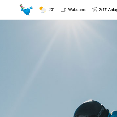
23°
Webcams
2
/
17
Anla